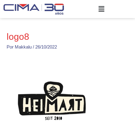
Ir
Menú
al
contenido
logo8
Por
Makkalu
/
26/10/2022