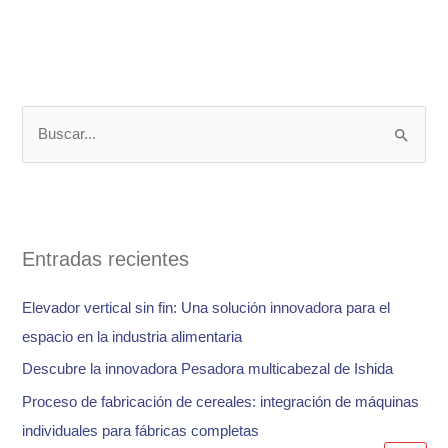
B
u
s
c
a
Entradas recientes
r
Elevador vertical sin fin: Una solución innovadora para el
p
espacio en la industria alimentaria
o
Descubre la innovadora Pesadora multicabezal de Ishida
r
:
Proceso de fabricación de cereales: integración de máquinas
individuales para fábricas completas