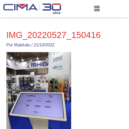
Ir
Menú
al
contenido
IMG_20220527_150416
Por
Makkalu
/
21/10/2022