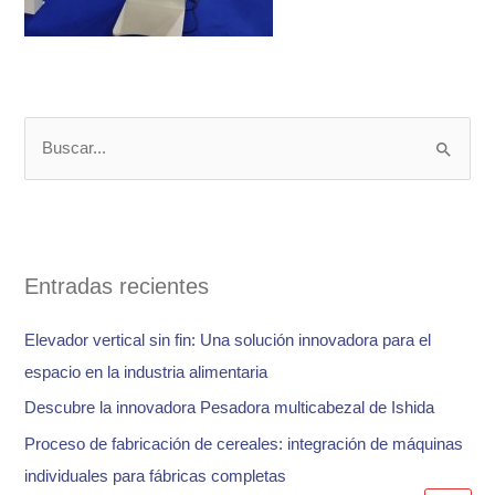
B
u
s
c
a
Entradas recientes
r
Elevador vertical sin fin: Una solución innovadora para el
p
espacio en la industria alimentaria
o
Descubre la innovadora Pesadora multicabezal de Ishida
r
:
Proceso de fabricación de cereales: integración de máquinas
individuales para fábricas completas