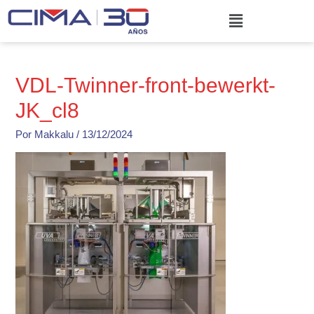
Ir
Menú
al
contenido
VDL-Twinner-front-bewerkt-
JK_cl8
Por
Makkalu
/
13/12/2024