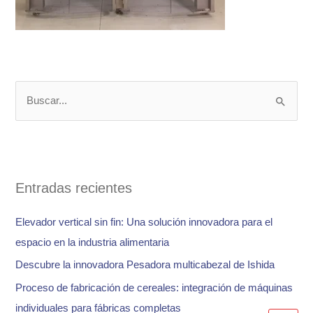
B
u
s
c
a
Entradas recientes
r
Elevador vertical sin fin: Una solución innovadora para el
p
espacio en la industria alimentaria
o
Descubre la innovadora Pesadora multicabezal de Ishida
r
:
Proceso de fabricación de cereales: integración de máquinas
individuales para fábricas completas