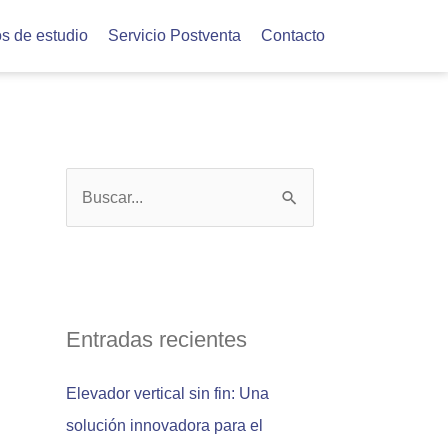
s de estudio
Servicio Postventa
Contacto
B
u
s
c
a
Entradas recientes
r
Elevador vertical sin fin: Una
p
solución innovadora para el
o