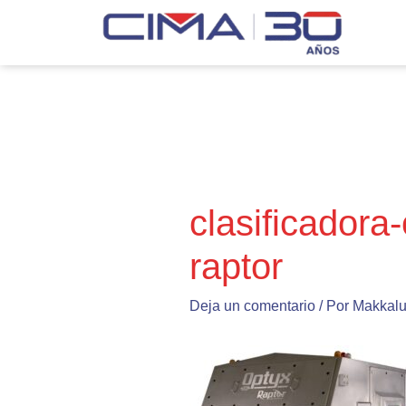
Ir
al
contenido
Navegación
de
entradas
clasificadora
raptor
Deja un comentario
/ Por
Makkal