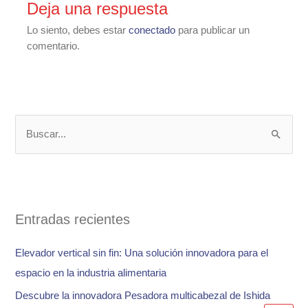
Deja una respuesta
Lo siento, debes estar
conectado
para publicar un
comentario.
B
u
s
c
a
Entradas recientes
r
Elevador vertical sin fin: Una solución innovadora para el
p
espacio en la industria alimentaria
o
Descubre la innovadora Pesadora multicabezal de Ishida
r