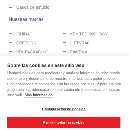
Casos de estudio
Nuestras marcas
ISHIDA
KEY TECHNOLOGY
CRETORS
LIFTVRAC
VDL PACKAGING
FAWEMA
HEAT&CONTROL
SENZANI
Sobre las cookies en este sitio web
CEREX
Usamos cookies para recolectar y analizar información relacionada
con el uso y desempeño de nuestro sitio web para poder proveer
funcionalidades relacionadas con las redes sociales, y para mejorar
COPYRIGHT © 2026 CIMASA
y personalizar adecuadamente el contenido y publicidad en nuestro
Aviso legal
Política de cookies
sitio web.
Más información
Política de privacidad
Políticas de redes sociales
Configuración de cookies
Realizado por
Permitir todas las cookies