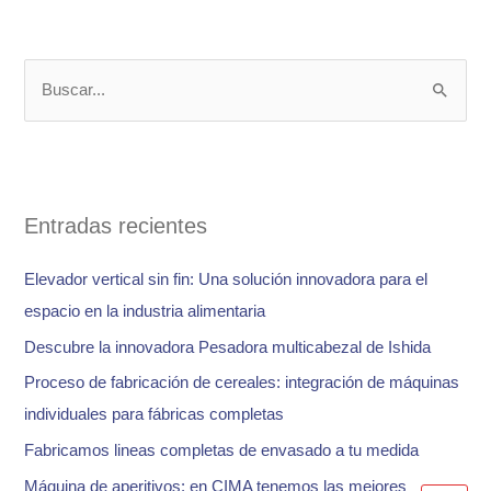
B
u
s
c
a
Entradas recientes
r
Elevador vertical sin fin: Una solución innovadora para el
p
espacio en la industria alimentaria
o
Descubre la innovadora Pesadora multicabezal de Ishida
r
:
Proceso de fabricación de cereales: integración de máquinas
individuales para fábricas completas
Fabricamos lineas completas de envasado a tu medida
Máquina de aperitivos: en CIMA tenemos las mejores