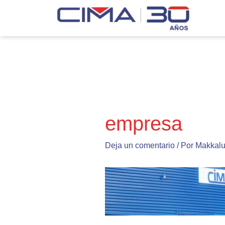
Ir
al
contenido
Navegación
de
entradas
empresa
Deja un comentario
/ Por
Makkal