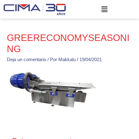
Ir
Menú
al
contenido
GREERECONOMYSEASONI
NG
Deja un comentario
/ Por
Makkalu
/
19/04/2021