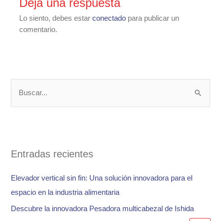
Deja una respuesta
Lo siento, debes estar
conectado
para publicar un
comentario.
B
u
s
c
a
Entradas recientes
r
Elevador vertical sin fin: Una solución innovadora para el
p
espacio en la industria alimentaria
o
Descubre la innovadora Pesadora multicabezal de Ishida
r