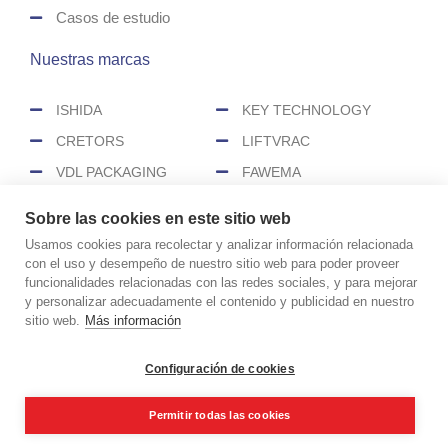
Casos de estudio
Nuestras marcas
ISHIDA
KEY TECHNOLOGY
CRETORS
LIFTVRAC
VDL PACKAGING
FAWEMA
HEAT&CONTROL
SENZANI
Sobre las cookies en este sitio web
CEREX
Usamos cookies para recolectar y analizar información relacionada
con el uso y desempeño de nuestro sitio web para poder proveer
funcionalidades relacionadas con las redes sociales, y para mejorar
COPYRIGHT © 2026 CIMASA
y personalizar adecuadamente el contenido y publicidad en nuestro
Aviso legal
Política de cookies
sitio web.
Más información
Política de privacidad
Políticas de redes sociales
Configuración de cookies
Realizado por
Permitir todas las cookies