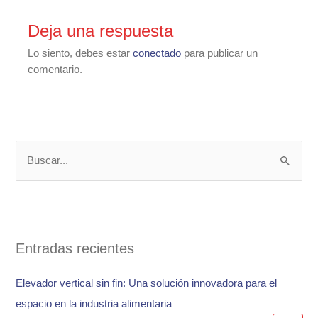
Deja una respuesta
Lo siento, debes estar
conectado
para publicar un
comentario.
B
u
s
c
a
Entradas recientes
r
Elevador vertical sin fin: Una solución innovadora para el
p
espacio en la industria alimentaria
o