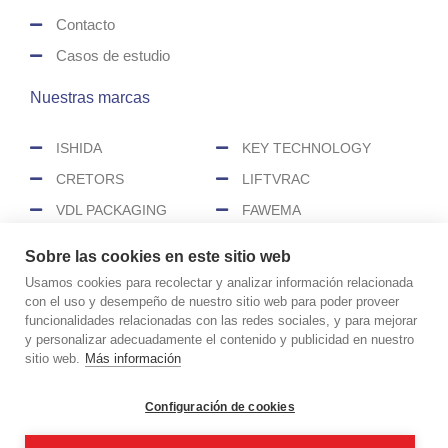
Contacto
Casos de estudio
Nuestras marcas
ISHIDA
KEY TECHNOLOGY
CRETORS
LIFTVRAC
VDL PACKAGING
FAWEMA
HEAT&CONTROL
SENZANI
Sobre las cookies en este sitio web
CEREX
Usamos cookies para recolectar y analizar información relacionada
con el uso y desempeño de nuestro sitio web para poder proveer
funcionalidades relacionadas con las redes sociales, y para mejorar
COPYRIGHT © 2026 CIMASA
y personalizar adecuadamente el contenido y publicidad en nuestro
Aviso legal
Política de cookies
sitio web.
Más información
Política de privacidad
Políticas de redes sociales
Configuración de cookies
Realizado por