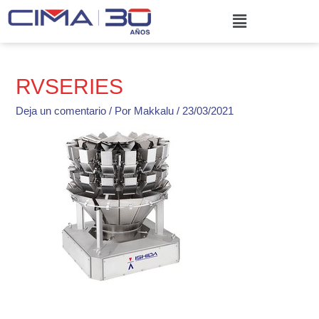
Ir
Menú
al
contenido
RVSERIES
Deja un comentario
/ Por
Makkalu
/
23/03/2021