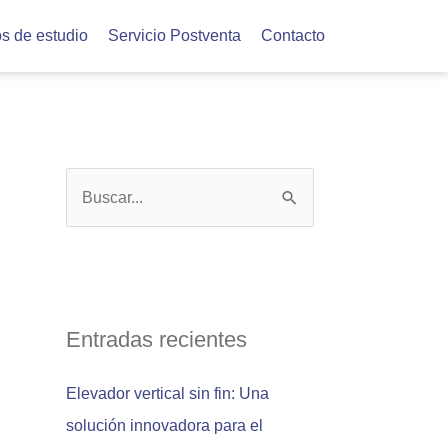
s de estudio
Servicio Postventa
Contacto
B
u
s
c
a
Entradas recientes
r
Elevador vertical sin fin: Una
p
solución innovadora para el
o