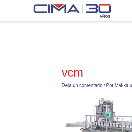
Ir
al
contenido
vcm
Deja un comentario
/ Por
Makkal