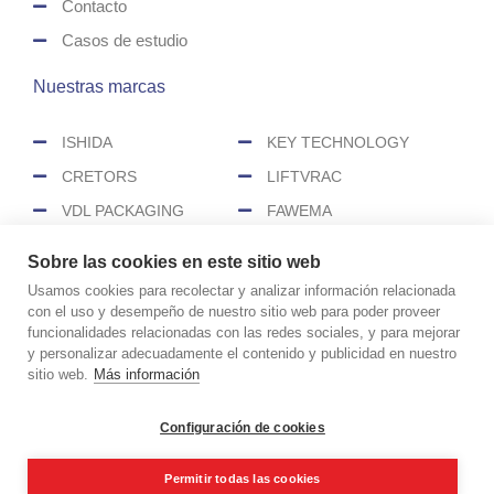
Contacto
Casos de estudio
Nuestras marcas
ISHIDA
KEY TECHNOLOGY
CRETORS
LIFTVRAC
VDL PACKAGING
FAWEMA
HEAT&CONTROL
SENZANI
Sobre las cookies en este sitio web
CEREX
Usamos cookies para recolectar y analizar información relacionada
con el uso y desempeño de nuestro sitio web para poder proveer
funcionalidades relacionadas con las redes sociales, y para mejorar
COPYRIGHT © 2026 CIMASA
y personalizar adecuadamente el contenido y publicidad en nuestro
Aviso legal
Política de cookies
sitio web.
Más información
Política de privacidad
Políticas de redes sociales
Configuración de cookies
Realizado por
Permitir todas las cookies