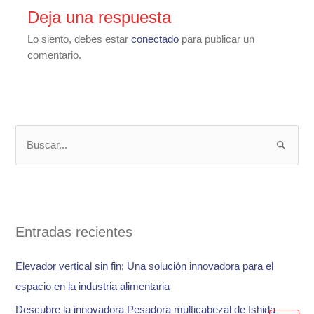
Deja una respuesta
Lo siento, debes estar
conectado
para publicar un
comentario.
B
u
s
c
a
Entradas recientes
r
Elevador vertical sin fin: Una solución innovadora para el
p
espacio en la industria alimentaria
o
Descubre la innovadora Pesadora multicabezal de Ishida
r