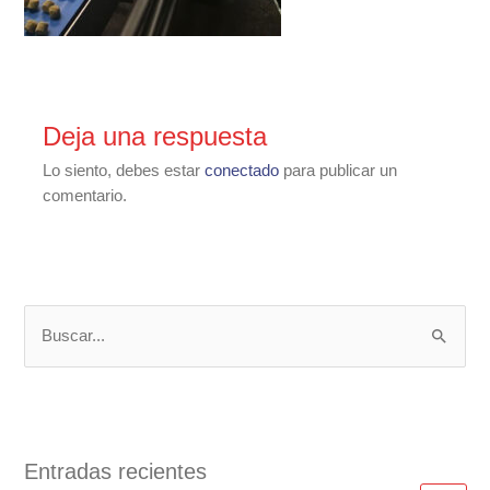
Deja una respuesta
Lo siento, debes estar
conectado
para publicar un
comentario.
B
u
s
c
a
Entradas recientes