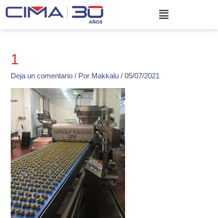
Ir
Menú
al
contenido
1
Deja un comentario
/ Por
Makkalu
/
05/07/2021