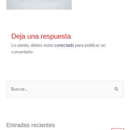
Deja una respuesta
Lo siento, debes estar
conectado
para publicar un
comentario.
B
u
s
c
a
Entradas recientes