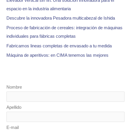
Elevador vertical sin fin: Una solución innovadora para el
p
espacio en la industria alimentaria
o
Descubre la innovadora Pesadora multicabezal de Ishida
r
:
Proceso de fabricación de cereales: integración de máquinas
individuales para fábricas completas
Fabricamos lineas completas de envasado a tu medida
Máquina de aperitivos: en CIMA tenemos las mejores
Nombre
Apellido
E-mail