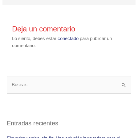
Deja un comentario
Lo siento, debes estar
conectado
para publicar un
comentario.
B
u
s
c
a
Entradas recientes
r