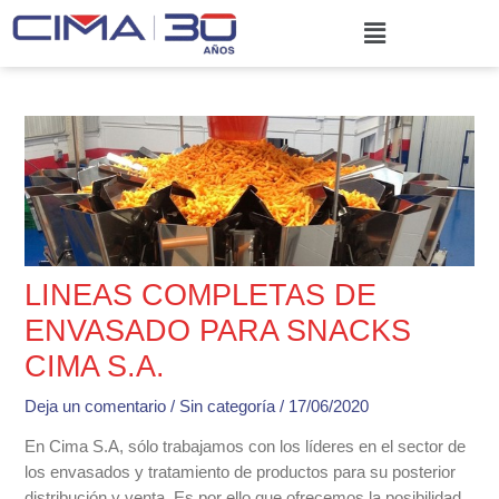
Ir
Menú
al
contenido
Navegación
de
entradas
LINEAS COMPLETAS DE
ENVASADO PARA SNACKS
CIMA S.A.
Deja un comentario
/
Sin categoría
/
17/06/2020
En Cima S.A, sólo trabajamos con los líderes en el sector de
los envasados y tratamiento de productos para su posterior
distribución y venta. Es por ello que ofrecemos la posibilidad